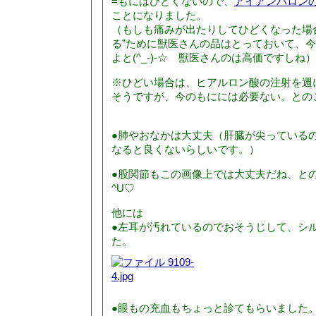
=もにはひどくないので、
アイアンバロン
ことになりました。
（もしも痛みが出たりしてひどくなった場
る”ために獣医さんの品はとっておいて、
よと(^_-)-☆ 獣医さんのは高価ですしね）
※ひどい場合は、ヒアルロン酸の注射を週
そうですが、今のもにには必要ない。との
●肺やおなかは大丈夫（肝臓が尖っている
なると良くないらしいです。）
●股関節もこの画像上では大丈夫だね、との
^U♡
他には
●左耳が汚れているのでおそうじして、シ
た。
●眼もの充血もちょっと診てもらいました