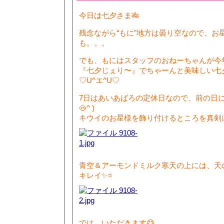
今日は七夕さま🎋
残念ながら“もに”地方は曇り空なので、お
も。。。
でも、もにはスタッフのおねーちゃんが今
『七夕じぇり〜』でちゃーんと美味しい七
♡U^エ^U♡
7日はあいあばろの定休日なので、前の日にじ
🐽^ )
キウイのお星様を飾り付けるところを真剣に見
青空＆アーモンドミルク寒天の上には、天
キレイ✨⭐️
では、いただきます😋