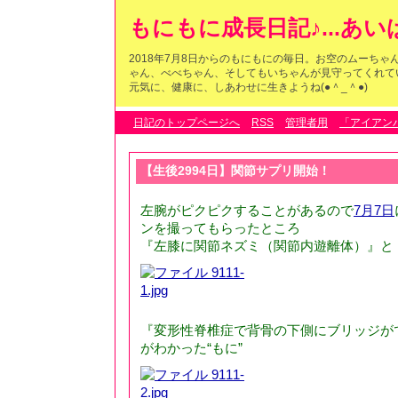
もにもに成長日記♪...あ
2018年7月8日からのもにもにの毎日。お空のムーち
ゃん、べべちゃん、そしてもいちゃんが見守ってくれている
元気に、健康に、しあわせに生きようね(●＾_＾●)
日記のトップページへ
RSS
管理者用
「アイアン
【生後2994日】関節サプリ開始！
左腕がピクピクすることがあるので
7月7日
ンを撮ってもらったところ
『左膝に関節ネズミ（関節内遊離体）』と
『変形性脊椎症で背骨の下側にブリッジが
がわかった“もに”