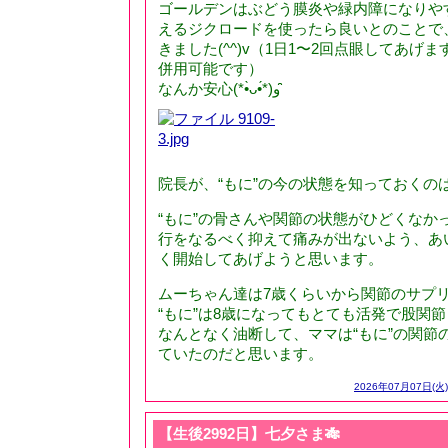
ゴールデンはぶどう膜炎や緑内障になりや
えるジクロードを使ったら良いとのことで、
きました(^^)v（1日1〜2回点眼してあげ
併用可能です）
なんか安心(*•̀ᴗ•́*)و ̑̑
院長が、“もに”の今の状態を知っておくの
“もに”の骨さんや関節の状態がひどくなか
行をなるべく抑えて痛みが出ないよう、あ
く開始してあげようと思います。
ムーちゃん達は7歳くらいから関節のサプ
“もに”は8歳になってもとても活発で股関節も
なんとなく油断して、ママは“もに”の関節
ていたのだと思います。
2026年07月07日(火)
【生後2992日】七夕さま🎋