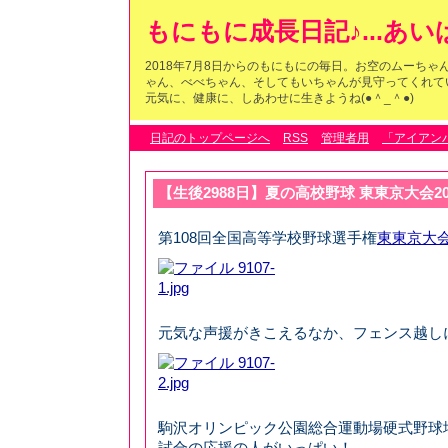
もにもに成長日記♪...あ
2018年7月8日からのもにもにの毎日。お空のムーち
ゃん、べべちゃん、そしてもいちゃんが見守ってくれている
元気に、健康に、しあわせに生きようね(●＾_＾●)
日記のトップページへ
RSS
管理者用
「アイアン
【生後2988日】夏の高校野球 東東京大会2
第108回全国高等学校野球選手権
東東京大
元気な声援がきこえるなか、フェンス越し
駒沢オリンピック公園総合運動場硬式野球
試合の応援の人がいっぱい！