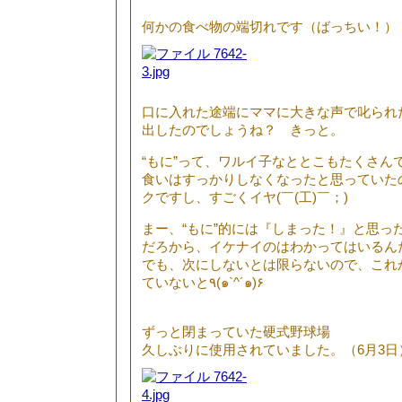
何かの食べ物の端切れです（ばっちい！）
口に入れた途端にママに大きな声で叱られ
出したのでしょうね？ きっと。
“もに”って、ワルイ子なととこもたくさん
食いはすっかりしなくなったと思っていたので
クですし、すごくイヤ(￣(工)￣；)
まー、“もに”的には『しまった！』と思っ
だろから、イケナイのはわかってはいるん
でも、次にしないとは限らないので、これ
ていないと٩(๑`^´๑)۶
ずっと閉まっていた硬式野球場
久しぶりに使用されていました。（6月3日