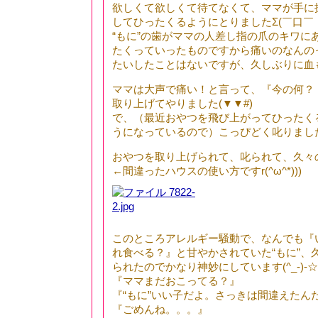
欲しくて欲しくて待てなくて、ママが手に
してひったくるようにとりましたΣ(￣口￣
“もに”の歯がママの人差し指の爪のキワに
たくっていったものですから痛いのなんの
たいしたことはないですが、久しぶりに血
ママは大声で痛い！と言って、『今の何？
取り上げてやりました(▼▼#)
で、（最近おやつを飛び上がってひったく
うになっているので）こっぴどく叱りまし
おやつを取り上げられて、叱られて、久々の
←間違ったハウスの使い方ですr(^ω^*)))
このところアレルギー騒動で、なんでも『
れ食べる？』と甘やかされていた“もに”、
られたのでかなり神妙にしています(^_-)-☆
『ママまだおこってる？』
『“もに”いい子だよ。さっきは間違えたんだ
『ごめんね。。。』