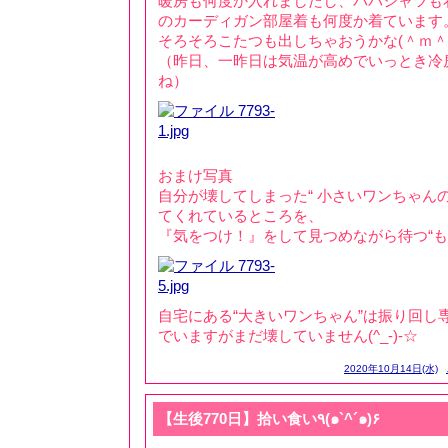
暖房も何度か入れましたし、ババシャツも着
のカーディガン部屋着も何度か着ています
そろそろこたつも出しちゃおうかな(＾ｍ＾)
（昨日、一昨日は気温が高めでいっとき冷
ね）
おまけ写真
自分が壊してしまった“ 小さいワンちゃん
てくれているところを、
『気をつけ！』をして見つめながら待つ“もに
自宅にある“大きいワンちゃん”は振り回し
でいますがまだ壊していません(^_-)-☆
2020年10月14日(水)
【生後770日】拾い食い٩(๑`^´๑)۶