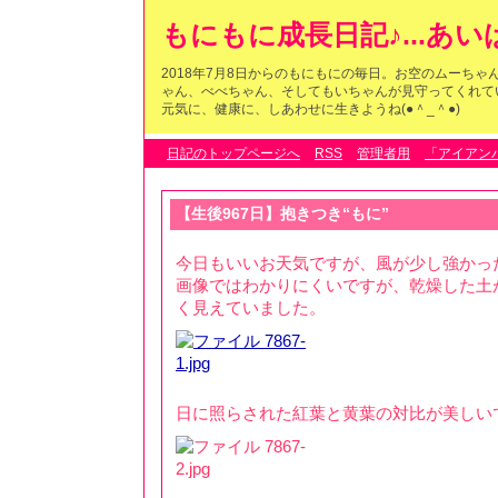
もにもに成長日記♪...あ
2018年7月8日からのもにもにの毎日。お空のムーち
ゃん、べべちゃん、そしてもいちゃんが見守ってくれている
元気に、健康に、しあわせに生きようね(●＾_＾●)
日記のトップページへ
RSS
管理者用
「アイアン
【生後967日】抱きつき“もに”
今日もいいお天気ですが、風が少し強かっ
画像ではわかりにくいですが、乾燥した土
く見えていました。
日に照らされた紅葉と黄葉の対比が美しい