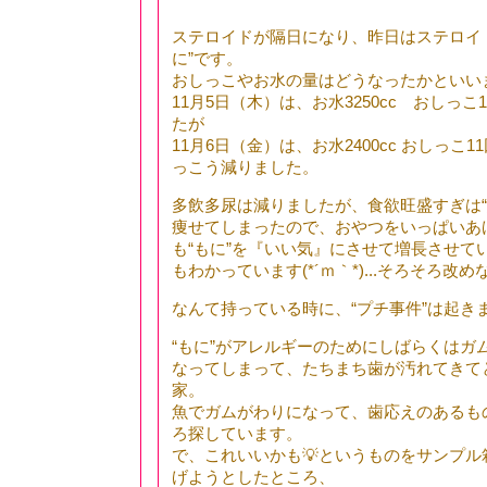
ステロイドが隔日になり、昨日はステロイ
に”です。
おしっこやお水の量はどうなったかといいますと
11月5日（木）は、お水3250cc おしっこ
たが
11月6日（金）は、お水2400cc おしっこ
っこう減りました。
多飲多尿は減りましたが、食欲旺盛すぎは“継
痩せてしまったので、おやつをいっぱいあ
も“もに”を『いい気』にさせて増長させて
もわかっています(*´ｍ｀*)...そろそろ改
なんて持っている時に、“プチ事件”は起き
“もに”がアレルギーのためにしばらくはガ
なってしまって、たちまち歯が汚れてきて
家。
魚でガムがわりになって、歯応えのあるも
ろ探しています。
で、これいいかも💡というものをサンプル
げようとしたところ、