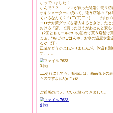
なっていました！！
なんで？？ ママが買った途端に売リ切
オキシメーターに続いて、違う店舗の『体
ているなんて？？(￣(工)￣；)........です(;□;)!
コロナ対策グッズを購入するときは、たと
おける『店』で買ったほうがあとあと安心
（2回ともモールの中の初めて買う店舗で買い
まぁ、“もに”のごはんや、お水の温度や室
るか（汗）
正確かどうかはわかりませんが、体温も測
す。。。
.....それにしても、販売店は、商品説明
ものですよね٩(๑`^´๑)۶
ご近所のバラ、だいぶ散ってきました。