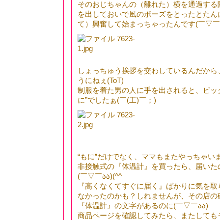
そのおじちゃんの（離れた）横を通過する
を出しておいで風のポーズをとったとたん
て）興奮して始まっちゃったんです(￣▽￣ა
しょっちゅう挨拶を交わしているんだから
うにねぇ(ToT)ゞ
制服を着た男の人に手を出されると、ビッ
に”でしたぁ(￣(工)￣；)
“もに”だけでなく、ママもまたやっちゃい
非接触式の『体温計』を買ったら、届いた
(￣▽￣აა)(^^ゞ
『高くなくてすぐに届く』ばかりに気を取
なかったのかも？しれませんが、その店の
『体温計』の文字があるのに(￣▽￣აა)
商品ページを確認してみたら、またしても