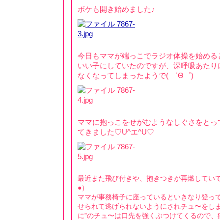
ボケも開き始めました♪
今日もママが端っこでラジオ体操を始めると..
いい子にしていたのですが、深呼吸あたり
なくなってしまったようで( ゜Θ゜)
ママに抱っこをせがむようなしぐさをとっ
てきました♡U^エ^U♡
最近また飛び付きや、抱きつきが再燃していて
●）
ママが事務椅子に座っているといきなり登っ
せられて逃げられないようにされチュ〜をしま
に”のチュ〜は口先を強くぶつけてくるので、痛いん