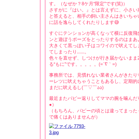
す。（なぜか？8ケ月“限定”です(笑)）
さすがに『はい。』とは言えずに、小さい
と答えると、相手の飼い主さんはきいちゃ
に話を逸らしてくれたりします😅
すぐにテンションが高くなって横に反復飛
ンと遊ぼうポーズをとったりするのはまあ
大きくて黒っぽい子はコワイので吠えてし
てしまったり......。
色々を直せず、しつけが行き届かないまま
る“もに”です。。。。。(=´∇｀=)
事務所では、見慣れない業者さんがきたり
ーレツに吠えちゃうこともあるし、定期的
まだに吠えるし(￣▽￣აა)
最近またパピー返りしてママの腕を噛んだ
●）
（もちろん、パピーの頃とは違ってまった
で痛くはありませんが）