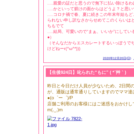
.....親愛の証だと思うので無下に払い除ける
.....かといって躾けの面からはどうよ？と思い
.....コロナ禍で春、夏に続きこの年末年始も
られない申し訳なさからせめてこのくらいは
ちもでて
.....結局、可愛いので“まぁ、いいか”にして
●）
（そんなだからエスカレートするいっぽうで
けどねーr(^ω^*)))
2020年12月20日(日)
【生後924日】叱られた“もに” ( *´艸｀)
昨日と今日だけ人員が少ないため、2日間
が、通販は通常通りしていますのでママ達
●(o゜ー゜)/P
店舗ご利用のお客様にはご迷惑をおかけし
m(._.)m