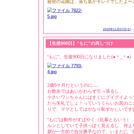
秘密の花園は、落ち葉がキレイでしたよ〜
2020年11月07日(土)
【生後900日】“もに”の再しつけ
“もに”、生後900日になりました(●＾_＾●)
2歳5ケ月だというのに.....
お散歩ではあいかわらず引っ張るし、
小さいワンちゃんにはすぐにグイグイよっ
たら失礼でしょ！っていうくらいお尻のニ
りで、ママとしてはかなり恥ずかしいです(*_
“もに”は動作がすばやく（乱暴ともいう）
ルンとしていて子供っぽく見えるし、何よ
拶が一方的で自分勝手なので、いまだに『