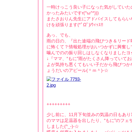
一時けっこう良い子になった気がしていた
かったみたいですr(^ω^*)))
またさおりん先生にアドバイスしてもらいな
けを頑張ります(*ﾟΩﾟ)/ｳｨｯｽ!!
あっ、でも、
雨の日の、『出た途端の飛びつき＆リード
に怖くて？情報処理がおいつかずに興奮し
噛んでのの振り回しはしなくなりましたヨ★('
↓『ママ、“もに”雨がたくさん降っていて
よが気持ち悪くてもいい子だから飛びつか
ょうだいのアピール(＾ｍ＾)-☆
+++++++++
少し前に、11月下旬並みの気温の日もあ
のママは足温器を出したり、“もに”のフェ
しました(^_-)-☆