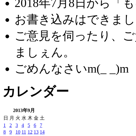
2018年7月8日から
お書き込みはできましぇ
ご意見を伺ったり、ご
ましぇん。
ごめんなさいm(_ _)m
カレンダー
2013年9月
日
月
火
水
木
金
土
1
2
3
4
5
6
7
8
9
10
11
12
13
14