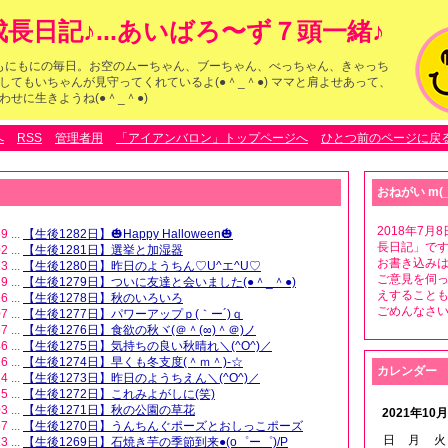
長日記♪...あいばろ〜ず７頭一緒♪
らのもにもにの毎日。お空のムーちゃん、ブーちゃん、べっちゃん、きゃっち
してもいちゃんが見守ってくれているよ(●＾_＾●) ママと肩よせあって、
せに生きようね(●＾_＾●)
へ
RSS
管理者用
「アイアンバロン」トップページへ
ひとつ前のページに戻
おねがい m(_
2018年7
9 ...
【生後1282日】🎃Happy Halloween🎃
長日記」です
2 ...
【生後1281日】選挙と加湿器
お書き込みは
3 ...
【生後1280日】昨日のようちん♡U^エ^U♡
ご意見を伺
9 ...
【生後1279日】ついに友達と会いました(●＾_＾●)
えすること
6 ...
【生後1278日】秋のいろいろ
ごめんなさいm
7 ...
【生後1277日】パワーアップｐ(｀ー´)ｑ
7 ...
【生後1276日】食欲の秋ヾ(＠＾(∞)＾＠)ノ
6 ...
【生後1275日】気持ちの良い秋晴れ＼(^O^)／
6 ...
【生後1274日】早くも冬支度(＾ｍ＾)-☆
カレンダー
4 ...
【生後1273日】昨日のようちえん＼(^O^)／
5 ...
【生後1272日】これみよがしに(笑)
3 ...
【生後1271日】秋の公園の草花
2021年10月
7 ...
【生後1270日】うんちんぐポーズとおしっこポーズ
日
月
火
3 ...
【生後1269日】石焼き芋の季節到来●(o゜ー゜)/P