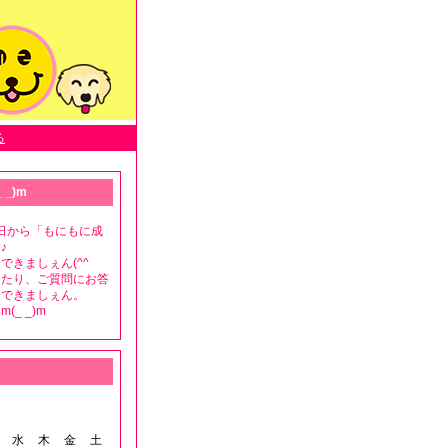
る
 _)m
月8日から「もにもに成
♪
できましぇん(^^ゞ
ったり、ご質問にお答
もできましぇん。
(_ _)m
水
木
金
土