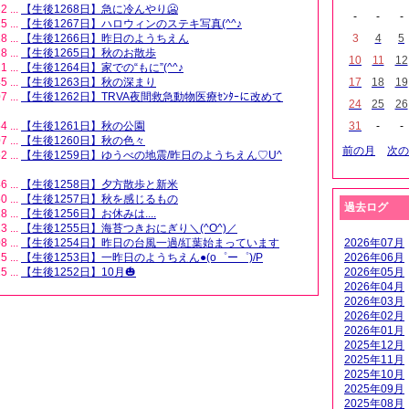
2 ...
【生後1268日】急に冷んやり🥶
-
-
-
5 ...
【生後1267日】ハロウィンのステキ写真(^^♪
8 ...
【生後1266日】昨日のようちえん
3
4
5
8 ...
【生後1265日】秋のお散歩
10
11
12
1 ...
【生後1264日】家での“もに”(^^♪
5 ...
【生後1263日】秋の深まり
17
18
19
7 ...
【生後1262日】TRVA夜間救急動物医療ｾﾝﾀｰに改めて
24
25
26
4 ...
【生後1261日】秋の公園
31
-
-
7 ...
【生後1260日】秋の色々
前の月
次の
2 ...
【生後1259日】ゆうべの地震/昨日のようちえん♡U^
6 ...
【生後1258日】夕方散歩と新米
0 ...
【生後1257日】秋を感じるもの
過去ログ
8 ...
【生後1256日】お休みは....
3 ...
【生後1255日】海苔つきおにぎり＼(^O^)／
8 ...
【生後1254日】昨日の台風一過/紅葉始まっています
2026年07月
5 ...
【生後1253日】一昨日のようちえん●(o゜ー゜)/P
2026年06月
5 ...
【生後1252日】10月🎃
2026年05月
2026年04月
2026年03月
2026年02月
2026年01月
2025年12月
2025年11月
2025年10月
2025年09月
2025年08月