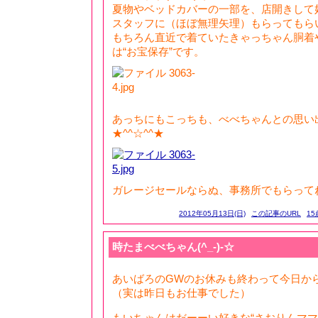
夏物やベッドカバーの一部を、店開きして
スタッフに（ほぼ無理矢理）もらってもらいまし
もちろん直近で着ていたきゃっちゃん胴着
は“お宝保存”です。
あっちにもこっちも、べべちゃんとの思い
★^^☆^^★
ガレージセールならぬ、事務所でもらってね会
2012年05月13日(日)
この記事のURL
15
時たまべべちゃん(^_-)-☆
あいばろのGWのお休みも終わって今日か
（実は昨日もお仕事でした）
もいちゃんはだーーい好きな“さおりんママ