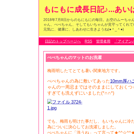
もにもに成長日記♪...あ
2018年7月8日からのもにもにの毎日。お空のムーち
ゃん、べべちゃん、そしてもいちゃんが見守ってくれている
元気に、健康に、しあわせに生きようね(●＾_＾●)
日記のトップページへ
RSS
管理者用
「アイアン
べべちゃんのマットのお洗濯
梅雨明したてとても暑い関東地方です。
べべちゃんの為に敷いてあった
10mm厚
ゃんの一周忌まではそのままにしておくつもり
すぎても洗えずにいました(*∩∩*)
でも、梅雨も明けた事だし、もいちゃんに冷
為についに決心してお洗濯しました。
べべちゃんに「洗うね」って言って★^^☆^^