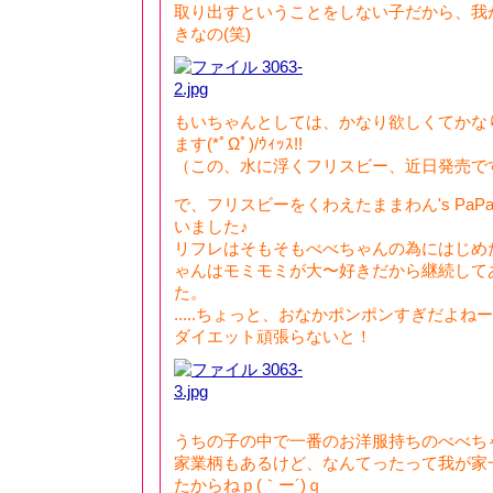
取り出すということをしない子だから、我
きなの(笑)
もいちゃんとしては、かなり欲しくてかな
ます(*ﾟΩﾟ)/ｳｨｯｽ!!
（この、水に浮くフリスビー、近日発売で
で、フリスビーをくわえたままわん's Pa
いました♪
リフレはそもそもべべちゃんの為にはじめ
ゃんはモミモミが大〜好きだから継続して
た。
.....ちょっと、おなかポンポンすぎだよねー(
ダイエット頑張らないと！
うちの子の中で一番のお洋服持ちのべべちゃん:＼
家業柄もあるけど、なんてったって我が家
たからねｐ(｀ー´)ｑ