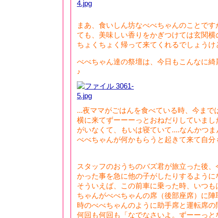
まあ、食いしん坊なべべちゃんのことです
ても、美味しい香りをかぎつけては玄関横
ちょくちょく帰って来てくれるでしょうけど
べべちゃん達の祭壇は、今日もこんなに綺麗で
♪
...夜ママがごはんを食べている時、今ま
横に来てずーーーっとおねだりしていまし
がいなくて、もいは寝ていて....なんかつ
べべちゃんが何かもらうと起きて来て自分
スタッフのおうちのバズ君が旅立った後、
かった事を急に他の子がしたりするように
そういえば、この前車に乗った時、いつも
ちゃんがべべちゃんの席（後部座席）に陣
時のべべちゃんのように助手席と運転席の
何回も何回も「なでなさいよ。ずーーっと