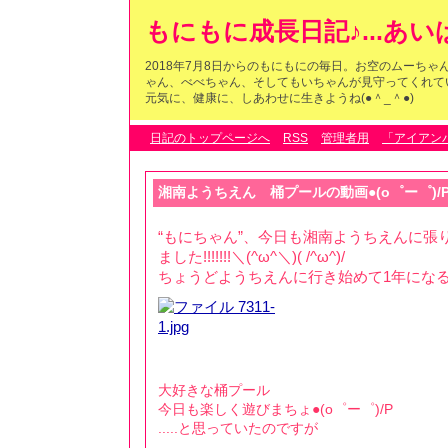
もにもに成長日記♪...あ
2018年7月8日からのもにもにの毎日。お空のムーち
ゃん、べべちゃん、そしてもいちゃんが見守ってくれている
元気に、健康に、しあわせに生きようね(●＾_＾●)
日記のトップページへ
RSS
管理者用
「アイアン
湘南ようちえん 桶プールの動画●(o゜ー゜)/
“もにちゃん”、今日も湘南ようちえんに張
ました!!!!!!!＼(^ω^＼)( /^ω^)/
ちょうどようちえんに行き始めて1年になる
大好きな桶プール
今日も楽しく遊びまちょ●(o゜ー゜)/P
.....と思っていたのですが