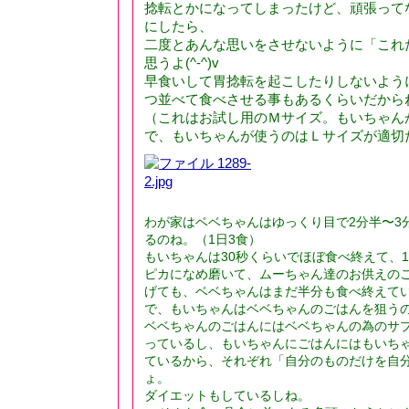
捻転とかになってしまったけど、頑張って
にしたら、
二度とあんな思いをさせないように「これ
思うよ(^-^)v
早食いして胃捻転を起こしたりしないよう
つ並べて食べさせる事もあるくらいだから
（これはお試し用のＭサイズ。もいちゃん
で、もいちゃんが使うのはＬサイズが適切
わが家はベベちゃんはゆっくり目で2分半〜3
るのね。（1日3食）
もいちゃんは30秒くらいでほぼ食べ終えて、
ピカになめ磨いて、ムーちゃん達のお供えの
げても、ベベちゃんはまだ半分も食べ終えて
で、もいちゃんはベベちゃんのごはんを狙う
ベベちゃんのごはんにはベベちゃんの為のサ
っているし、もいちゃんにごはんにはもいち
ているから、それぞれ「自分のものだけを自
ょ。
ダイエットもしているしね。