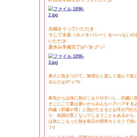
水鍼をうっていただき
そして水薬（ホメオパシー）をべべもいの
いただき
夏休み準備完了(o^-')b グッ!
暑さに気をつけて、無理なく楽しく遊んで楽
るんだぁU^ェ^U
春先からは体に熱がこもりやすいし、内臓に熱がた
そこにこて夏は暑いからみんなハアハアする
内臓（肝臓や胃）に熱がたまるとお耳が汚れ
り、体調が悪くなってしまうこともあるから
は体にこもった熱を毎日の簡単モミモミで抜い
´)ｑ