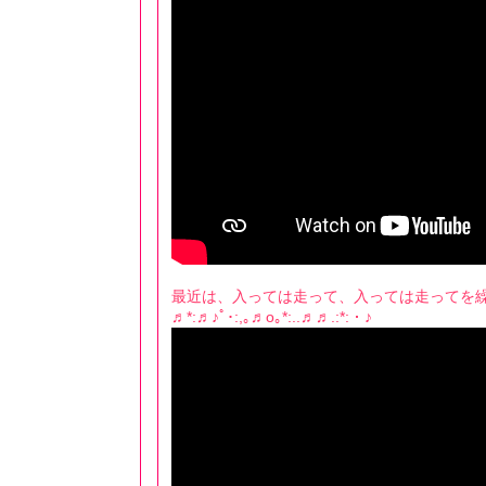
最近は、入っては走って、入っては走ってを
♬*:♬♪ﾟ･:,｡♬o｡*:..♬♬.:*:・♪