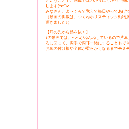
ということで、画像ではわかりにくかった熱
します(^o^)v
みなさん、よ〜くみて覚えて毎日やってあげ
（動画の掲載は、つくねホリスティック動物
頂きました♪）
【耳の先から熱を抜く】
↓の動画では、べべがねんねしているので片耳
ろに回って、両手で両耳一緒にすることもでき
お耳の付け根や全体が柔らかくなるまでモミ