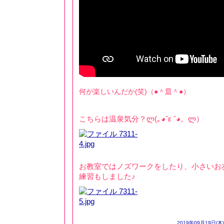
何が楽しいんだか(笑)（●＾皿＾●）
こちらは温泉気分？ლ(｡◕ˇε ˇ◕。ლ）
お教室ではノズワークをしたり、小さいお
練習もしました♪
2019年09月19日(木)