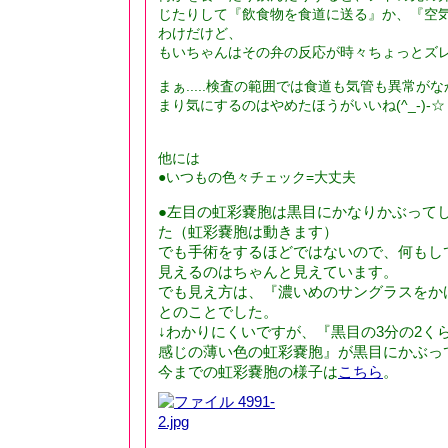
じたりして『飲食物を食道に送る』か、『空
わけだけど、
もいちゃんはその弁の反応が時々ちょっとズ
まぁ.....検査の範囲では食道も気管も異常が
まり気にするのはやめたほうがいいね(^_-)-☆
他には
●いつもの色々チェック=大丈夫
●左目の虹彩嚢胞は黒目にかなりかぶって
た（虹彩嚢胞は動きます）
でも手術をするほどではないので、何もし
見えるのはちゃんと見えています。
でも見え方は、『濃いめのサングラスをか
とのことでした。
↓わかりにくいですが、『黒目の3分の2く
感じの薄い色の虹彩嚢胞』が黒目にかぶっ
今までの虹彩嚢胞の様子は
こちら
。