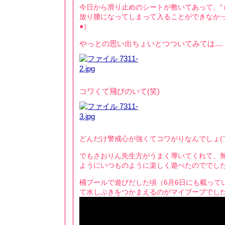
今日から滑り止めのシートが敷いてあって、“
放り腰になってしまって入ることができなかっ
●）
やっとの思い出ちょいとつついてみては....
コワくて飛びのいて(笑)
どんだけ警戒心が強くてコワがりなんでしょ(￣
でもさおりん先生方がうまく導いてくれて、
ようにいつものように楽しく遊べたのででしたぁ★
桶プールで遊びだした頃（6月6日にも載って
て水しぶきをつかまえるのがマイブーブでした!!!!!!!