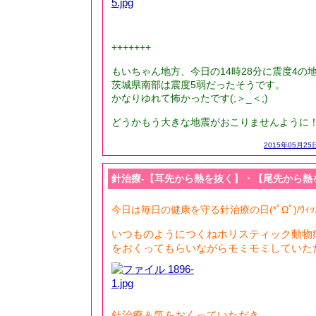
+++++++
もいちゃん地方、今日の14時28分に震度4の
茨城県南部は震度5弱だったそうです。
かなりゆれて怖かったです(;＞_＜;)
どうかもう大きな地震がおこりませんように
2015年05月25日
針治療-【耳先から熱を抜く】・【尾先から熱
今日は毎日の健康を守る針治療の日(*ﾟΩﾟ)/ｳｨｯｽ
いつものようにつくねホリスティック動物
をおくってもらいながらモミモミしていた
針治療＆気をおくっていただき