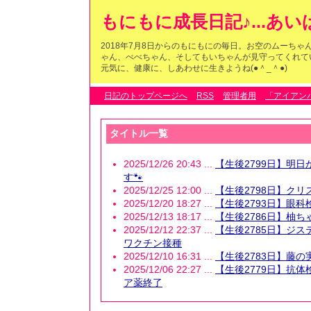
もにもに成長日記♪...あ
2018年7月8日からのもにもにの毎日。お空のムーち
ゃん、べべちゃん、そしてもいちゃんが見守ってくれている
元気に、健康に、しあわせに生きようね(●＾_＾●)
日記のトップページへ
RSS
管理者用
「アイアン
タイトル一覧
2025/12/26 20:43 ...
【生後2799日】明
す🐾
2025/12/25 12:00 ...
【生後2798日】クリ
2025/12/20 18:27 ...
【生後2793日】眼科
2025/12/13 18:17 ...
【生後2786日】柚ち
2025/12/12 22:37 ...
【生後2785日】ジ
ワクチン接種
2025/12/10 16:31 ...
【生後2783日】藤の
2025/12/06 22:27 ...
【生後2779日】抗
ア薬終了