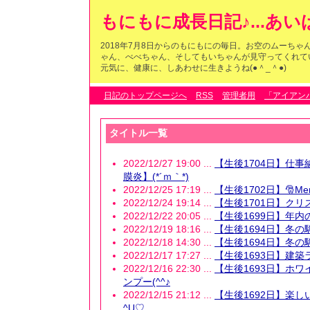
もにもに成長日記♪...あ
2018年7月8日からのもにもにの毎日。お空のムーち
ゃん、べべちゃん、そしてもいちゃんが見守ってくれている
元気に、健康に、しあわせに生きようね(●＾_＾●)
日記のトップページへ
RSS
管理者用
「アイアン
タイトル一覧
2022/12/27 19:00 ...
【生後1704日】仕
膜炎】(*´ｍ｀*)
2022/12/25 17:19 ...
【生後1702日】🎅Merry
2022/12/24 19:14 ...
【生後1701日】クリ
2022/12/22 20:05 ...
【生後1699日】年
2022/12/19 18:16 ...
【生後1694日】冬の
2022/12/18 14:30 ...
【生後1694日】冬の
2022/12/17 17:27 ...
【生後1693日】建築
2022/12/16 22:30 ...
【生後1693日】ホ
ンプー(^^♪
2022/12/15 21:12 ...
【生後1692日】楽し
^U♡