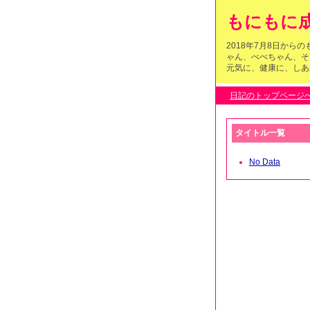
もにもに成
2018年7月8日か
ゃん、べべちゃん、そ
元気に、健康に、しあわ
日記のトップページ
タイトル一覧
No Data