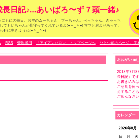
長日記♪...あいばろ〜ず７頭一緒♪
らのもにもにの毎日。お空のムーちゃん、ブーちゃん、べっちゃん、きゃっち
してもいちゃんが見守ってくれているよ(●＾_＾●) ママと肩よせあって、
せに生きようね(●＾_＾●)
へ
RSS
管理者用
「アイアンバロン」トップページへ
ひとつ前のページに戻
おねがい m(_
2018年7
長日記」です
お書き込みは
ご意見を伺
えすること
ごめんなさいm
カレンダー
2026年8月
日
月
火