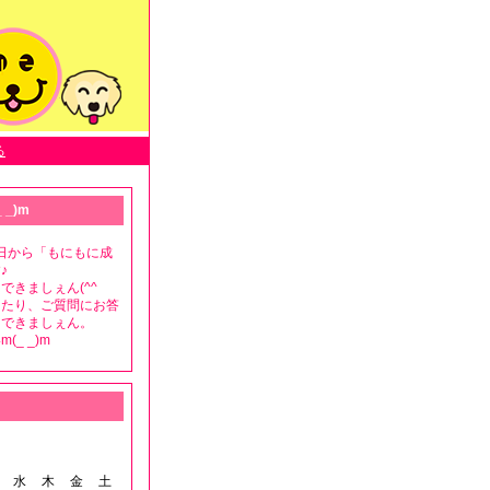
る
 _)m
月8日から「もにもに成
♪
できましぇん(^^ゞ
ったり、ご質問にお答
もできましぇん。
(_ _)m
水
木
金
土