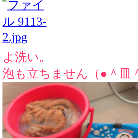
よ洗い。
泡も立ちません（●＾皿