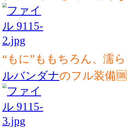
“もに”ももちろん、濡ら
ルバンダナ
のフル装備🆒