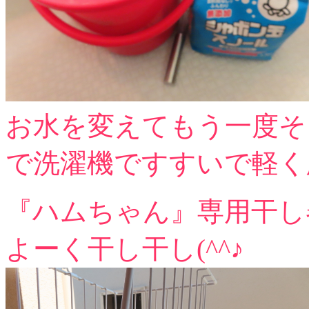
お水を変えてもう一度そ
で洗濯機ですすいで軽く
『ハムちゃん』専用干し
よーく干し干し(^^♪