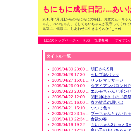
もにもに成長日記♪...あ
2018年7月8日からのもにもにの毎日。お空のムーち
ゃん、べべちゃん、そしてもいちゃんが見守ってくれている
元気に、健康に、しあわせに生きようね(●＾_＾●)
日記のトップページへ
RSS
管理者用
「アイアン
タイトル一覧
2009/04/30 23:00 ...
明日から5月
2009/04/28 17:30 ...
セレブ泥パック
2009/04/27 15:01 ...
リフレマッサージ
2009/04/26 00:00 ...
☆アイアンバロンＨＰ1
2009/04/23 23:00 ...
エルモちゃんとポン
2009/04/22 12:00 ...
関目神社さまの『春
2009/04/21 16:00 ...
春の雑草の思い出
2009/04/21 15:10 ...
つつじ色々
2009/04/20 23:15 ...
ブーちゃんともいち
2009/04/19 22:34 ...
食欲の春
2009/04/19 19:22 ...
もいちゃん3ちゃと3
2009/04/17 12:30 ...
良い子のもいちゃん3ちゃい