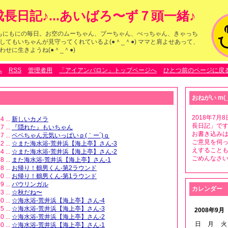
長日記♪...あいばろ〜ず７頭一緒♪
らのもにもにの毎日。お空のムーちゃん、ブーちゃん、べっちゃん、きゃっち
してもいちゃんが見守ってくれているよ(●＾_＾●) ママと肩よせあって、
せに生きようね(●＾_＾●)
へ
RSS
管理者用
「アイアンバロン」トップページへ
ひとつ前のページに戻
おねがい m(_
2018年7
4 ...
新しいカメラ
長日記」です
7 ...
『隠れた』もいちゃん
お書き込みは
7 ...
ベベちゃん元気いっぱいｐ(｀ー´)ｑ
ご意見を伺
2 ...
☆また海水浴-荒井浜【海上亭】さん-3
えすること
4 ...
☆また海水浴-荒井浜【海上亭】さん-2
ごめんなさいm
8 ...
また海水浴-荒井浜【海上亭】さん-1
8 ...
お帰り！鶴男くん-第2ラウンド
0 ...
お帰り！鶴男くん-第1ラウンド
9 ...
バウリンガル
カレンダー
3 ...
☆秋だね〜
0 ...
☆海水浴-荒井浜【海上亭】さん-4
5 ...
☆海水浴-荒井浜【海上亭】さん-3
2008年9月
0 ...
☆海水浴-荒井浜【海上亭】さん-2
日
月
火
0 ...
☆海水浴-荒井浜【海上亭】さん-1