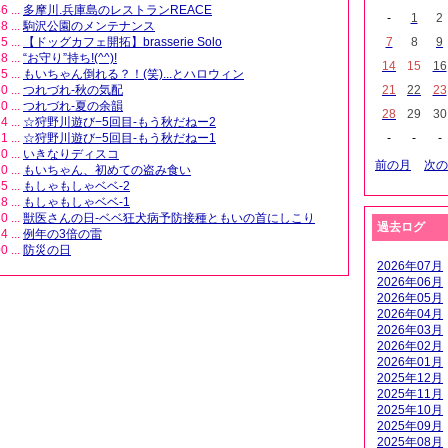
6 ...
多摩川.兵庫島のレストランREACE
-
1
2
8 ...
駒沢公園のメンテナンス
5 ...
【ドッグカフェ開拓】brasserie Solo
7
8
9
8 ...
“お守り”持ち!(^^)!
14
15
16
5 ...
もいちゃん倒れる？！(笑)...とハロウィン
0 ...
つれづれ-秋の気配
21
22
23
0 ...
つれづれ-夏の余韻
28
29
30
4 ...
☆狩野川遊び−5回目-もう秋だねー2
1 ...
☆狩野川遊び−5回目-もう秋だねー1
-
-
-
0 ...
いきなりディスコ
前の月
次の
0 ...
もいちゃん、初めての盗み食い
5 ...
もしゃもしゃベベ-2
8 ...
もしゃもしゃベベ-1
0 ...
獣医さんの日-ベベ狂犬病予防接種ともいの首にしこり
過去ログ
4 ...
例年の3倍の雷
0 ...
防災の日
2026年07月
2026年06月
2026年05月
2026年04月
2026年03月
2026年02月
2026年01月
2025年12月
2025年11月
2025年10月
2025年09月
2025年08月