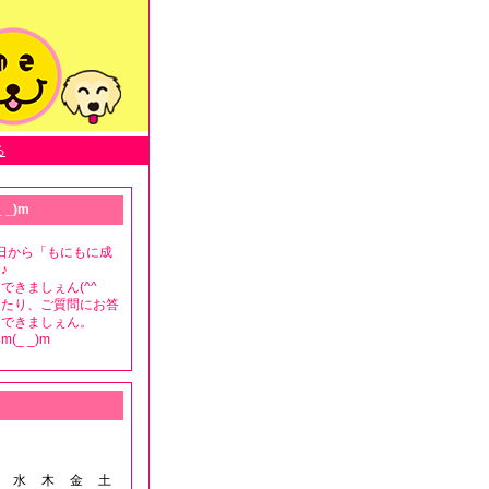
る
 _)m
月8日から「もにもに成
♪
できましぇん(^^ゞ
ったり、ご質問にお答
もできましぇん。
(_ _)m
水
木
金
土