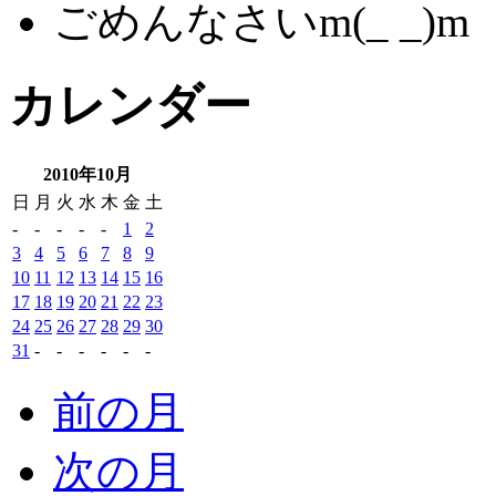
ごめんなさいm(_ _)m
カレンダー
2010年10月
日
月
火
水
木
金
土
-
-
-
-
-
1
2
3
4
5
6
7
8
9
10
11
12
13
14
15
16
17
18
19
20
21
22
23
24
25
26
27
28
29
30
31
-
-
-
-
-
-
前の月
次の月