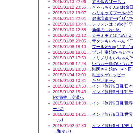
2015/01/13 22:06 ...
すき焼きぱーちぃ
2015/01/12 23:55 ...
きゃっちゃんのお命
2015/01/12 19:07 ...
ハリキッてプールo(*^▽
2015/01/11 22:01 ...
健康増進デー(*ﾟΩﾟ)/ｳｨｯ
2015/01/10 19:44 ...
レッスンはじめo(*^▽^*
2015/01/10 12:38 ...
新年のつれづれ
2015/01/09 20:12 ...
☆モミモミはじめ♪ ♬ ヾ(
2015/01/08 20:05 ...
青タンもいちゃんヾ(
2015/01/08 18:10 ...
プール始めo(*＇∇＇)
2015/01/08 18:01 ...
プレ仕事始め-もいちゃん
2015/01/07 17:50 ...
ノリノリもいちゃん(^_
2015/01/06 17:24 ...
いつも一緒のいつもの毎日
2015/01/05 18:30 ...
獣医さん始め（●＾皿
2015/01/04 12:00 ...
毛玉をゲロッピー
2015/01/03 10:31 ...
ただいま〜♪
2015/01/02 17:50 ...
インド旅行6日目/日本へ(*
2015/01/02 15:43 ...
インド旅行6日目/ﾃﾞﾘｰの
ﾄで買物→空港へ
2015/01/02 14:38 ...
インド旅行6日目/世
ール2
2015/01/02 14:21 ...
インド旅行6日目/世
ール1
2015/01/02 07:30 ...
インド旅行6日目/デ
し和食ﾗﾝﾁ