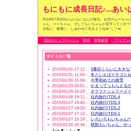
もにもに成長日記♪...あ
2018年7月8日からのもにもにの毎日。お空のムーち
ゃん、べべちゃん、そしてもいちゃんが見守ってくれている
元気に、健康に、しあわせに生きようね(●＾_＾●)
日記のトップページへ
RSS
管理者用
「アイアン
タイトル一覧
2015/01/31 17:12 ...
3番目くらいに大きな“
2015/01/31 12:50 ...
冬といえばイチゴと
2015/01/30 15:56 ...
今季初めての積雪
2015/01/29 20:01 ...
かまってっもらえるの
2015/01/29 16:29 ...
オラフとシェリーメ
2015/01/28 19:12 ...
社内旅行/TDS-4
2015/01/27 18:40 ...
社内旅行/TDS-3
2015/01/27 18:20 ...
社内旅行/TDS-2
2015/01/27 17:12 ...
社内旅行/TDS-1
2015/01/27 15:18 ...
いろいろもいちゃん(*∩
2015/01/26 20:34 ...
怪獣もいちゃん、や
ちゅ▼・ェ・▼