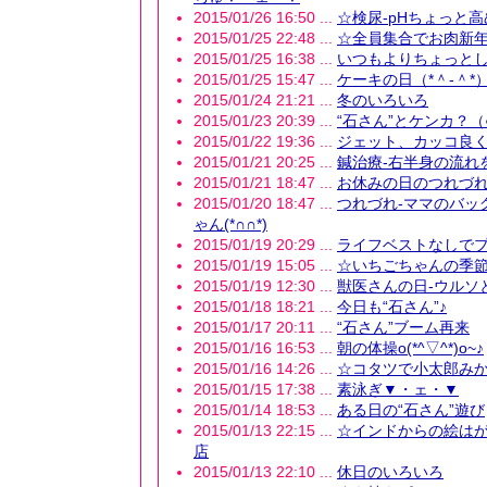
2015/01/26 16:50 ...
☆検尿-pHちょっと高
2015/01/25 22:48 ...
☆全員集合でお肉新年会
2015/01/25 16:38 ...
いつもよりちょっと
2015/01/25 15:47 ...
ケーキの日（*＾-＾*
2015/01/24 21:21 ...
冬のいろいろ
2015/01/23 20:39 ...
“石さん”とケンカ？（
2015/01/22 19:36 ...
ジェット、カッコ良
2015/01/21 20:25 ...
鍼治療-右半身の流れ
2015/01/21 18:47 ...
お休みの日のつれづ
2015/01/20 18:47 ...
つれづれ-ママのバッ
ゃん(*∩∩*)
2015/01/19 20:29 ...
ライフベストなしで
2015/01/19 15:05 ...
☆いちごちゃんの季
2015/01/19 12:30 ...
獣医さんの日-ウルソ
2015/01/18 18:21 ...
今日も“石さん”♪
2015/01/17 20:11 ...
“石さん”ブーム再来
2015/01/16 16:53 ...
朝の体操o(*^▽^*)o~♪
2015/01/16 14:26 ...
☆コタツで小太郎み
2015/01/15 17:38 ...
素泳ぎ▼・ェ・▼
2015/01/14 18:53 ...
ある日の“石さん”遊び
2015/01/13 22:15 ...
☆インドからの絵は
店
2015/01/13 22:10 ...
休日のいろいろ